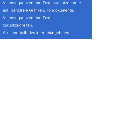
Videosequenzen und Texte zu nutzen oder
auf lizenzfreie Grafiken, Tondokumente,
Videosequenzen und Texte
zurückzugreifen.
Alle innerhalb des Internetangebotes
genannten und ggf. durch Dritte
geschützten Marken- und Warenzeichen
unterliegen uneingeschränkt den
Bestimmungen des jeweils gültigen
Kennzeichenrechts und den Besitzrechten
der jeweiligen eingetragenen Eigentümer.
Allein aufgrund der bloßen Nennung ist nicht
der Schluss zu ziehen, dass Markenzeichen
nicht durch Rechte Dritter geschützt sind!
Das Copyright für veröffentlichte, vom Autor
selbst erstellte Objekte bleibt allein beim
Autor der Seiten. Eine Vervielfältigung oder